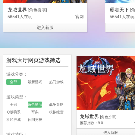
龙域世界
霸者天下
[角色扮演]
[
56541人在玩
官网
56541人在玩
进入新服
游戏大厅网页游戏筛选
游戏分类：
全部
最新游戏
热门游戏
游戏类型：
全部
角色扮演
战争策略
Q版萌系
写实
模拟经营
异兽洪荒
传奇霸业
[角色扮演]
[
龙域世界
[角色扮演]
社区养成
休闲竞技
56541人在玩
官网
99863人在玩
推荐指数：9.0
进入新服
进入新服
游戏特征：