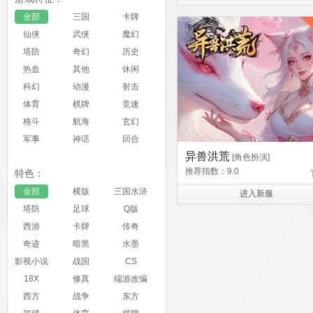
全部
三国
卡牌
仙侠
武侠
魔幻
塔防
奇幻
历史
热血
其他
休闲
科幻
动漫
射击
体育
棋牌
竞速
格斗
航海
玄幻
军事
神话
回合
异兽洪荒
[角色扮演]
推荐指数：9.0
特色：
全部
横版
三国水浒
进入新服
塔防
足球
Q版
西游
卡牌
传奇
奇迹
暗黑
水墨
影视小说
战国
CS
18X
修真
端游改编
西方
战争
东方