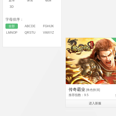
篮球
体育
棋牌
3D
字母排序：
全部
ABCDE
FGHIJK
LMNOP
QRSTU
VWXYZ
传奇霸业
[角色扮演]
推荐指数：9.5
进入新服