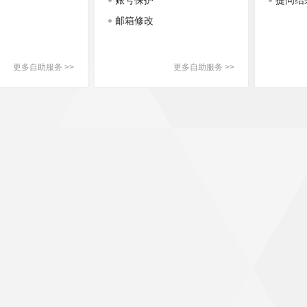
账号保护
提问结
邮箱修改
更多自助服务 >>
更多自助服务 >>