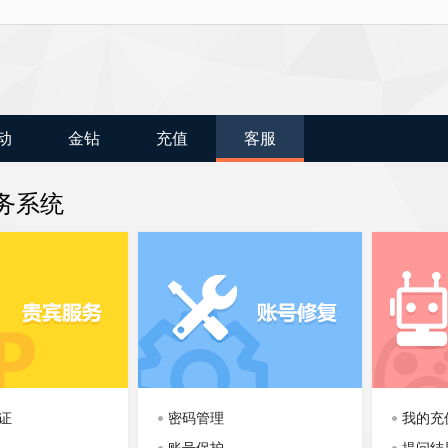
动
金钻
充值
客服
务系统
帐号修复
游戏自助专区
证
密码管理
我的充